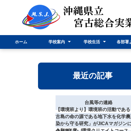
ホーム
学校案内
学校生活
各部署
校長挨拶
学校紹介
学科紹介
行事予定表
学校行事
部活動
事務部
申請様
最近の記事
台風等の連絡
【環境班より】環境班の活動である
古島の命の源である地下水を化学農
染から守る研究」がJICAマガジン
されました！
令和8年度 環境クリエイトコース