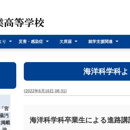
より
災害・感染症
欠席届
就学支援関連
（各種
災害時の対応
感染症に関す
オンライン欠
欠席届利用登
就学支援金
奨学給付金
沖縄県バス通
宮古島市バス
式）
るお知らせ
席届
録
学費支援
通学費支援
海洋科学科よ
(
2022年6月16日 08:31
)
「宮
薬汚
海洋科学科卒業生による進路講
に掲載
 沖