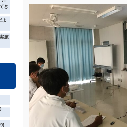
てき
だよ
実施
）
9)