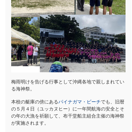
梅雨明けを告げる行事として沖縄各地で親しまれてい
る海神祭。
本校の艇庫の傍にある
パイナガマ・ビーチ
でも、旧暦
の５月４日（ユッカヌヒー）に一年間航海の安全とそ
の年の大漁を祈願して、布干堂船主組合主催の海神祭
が実施されます。