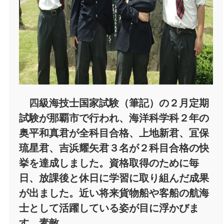
四級海技士国家試験（筆記）の２月定期
試験が那覇市で行われ、海洋科学科２年の
奥平和真君が全科目合格、上地新君、冝保
琉星君、吉浜耀矢君３名が２科目合格の快
挙を達成しました。資格取得のために毎
日、放課後と休日に学習に取り組んだ成果
が出ました。近い将来貨物船や客船の航海
士として活躍している姿が目に浮かびま
す。素敵。