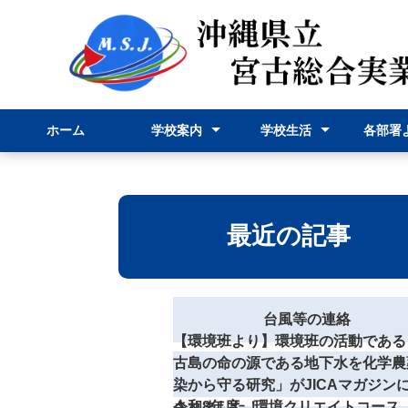
ホーム
学校案内
学校生活
各部署
校長挨拶
学校紹介
学科紹介
行事予定表
学校行事
部活動
事務部
申請様
最近の記事
台風等の連絡
【環境班より】環境班の活動である
古島の命の源である地下水を化学農
染から守る研究」がJICAマガジン
されました！
令和8年度 環境クリエイトコース