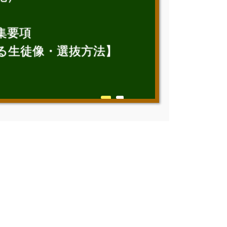
集要項
る生徒像・選抜方法】