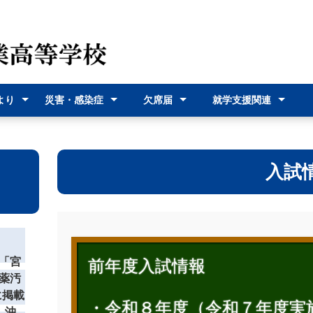
より
災害・感染症
欠席届
就学支援関連
（各種
災害時の対応
感染症に関す
オンライン欠
欠席届利用登
就学支援金
奨学給付金
沖縄県バス通
宮古島市バス
式）
るお知らせ
席届
録
学費支援
通学費支援
入試
「宮
前年度入試情報
薬汚
に掲載
・令和８年度（令和７年度実
 沖