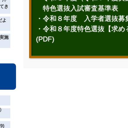
てき
特色選抜入試審査基準表
・令和８年度 入学者選抜募
だよ
・令和８年度特色選抜【求め
実施
(PDF)
）
9)