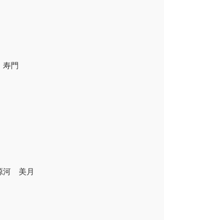
 寿門
河 美月