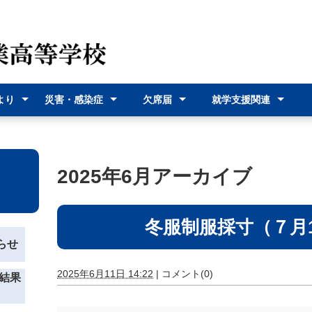
より
災害・感染症
欠席届
就学支援関連
（各種
災害時の対応
感染症に関す
オンライン欠
欠席届利用登
就学支援金
奨学給付金
沖縄県バス通
宮古島市バス
式）
るお知らせ
席届
録
学費支援
通学費支援
2025年6月アーカイブ
冬服制服採寸（７月
らせ
2025年6月11日 14:22
|
コメント(0)
結果