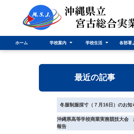
ホーム
学校案内
学校生活
各部署
校長挨拶
学校紹介
学科紹介
行事予定表
学校行事
部活動
事務部
申請様
最近の記事
冬服制服採寸（７月16日）のお知
沖縄県高等学校商業実務競技大会 
報告