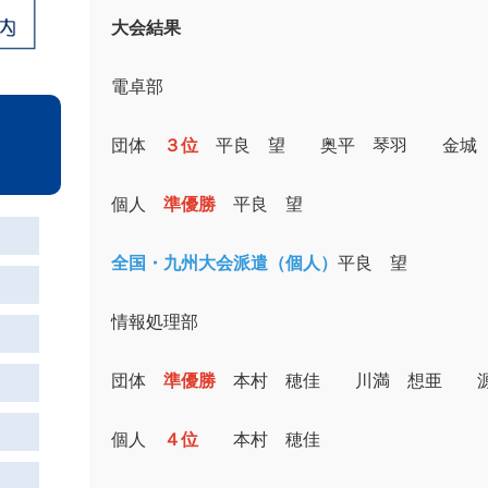
大会結果
電卓部
団体
３位
平良 望 奥平 琴羽 金城
個人
準優勝
平良 望
全国・九州大会派遣（個人）
平良 望
情報処理部
団体
準優勝
本村 穂佳 川満 想亜 源
個人
４位
本村 穂佳