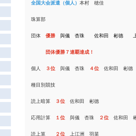
全国大会派遣（個人）
本村 穂佳
珠算部
団体
優勝
與儀 杏珠 佐和田 彬德 
団体優勝７連覇達成！
個人
３位
與儀 杏珠
４位
佐和田 彬
種目別競技
読上暗算
３位
佐和田 彬德
応用計算
１位
與儀 杏珠
２位
佐和田 
読上算
２位
上江洲 羽菜