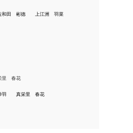
佐和田 彬德 上江洲 羽菜
里 春花
紗羽 真栄里 春花