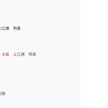
上江洲 羽菜
德
５位
上江洲 羽菜
彬德