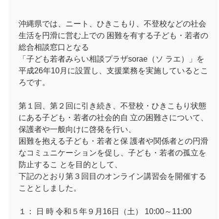
沖縄県では、ニート、ひきこもり、不登校などの社会
生活を円滑に営む上での 困難を有する子ども・若者の
総合相談窓口となる
「子ども若者みらい相談プラザsorae（ソ ラエ）」を
平成26年10月に設置し、支援業務を実施しているとこ
ろです。
第１回、第２回に引き続き、不登校・ひきこもり状態
にある子ども・若者の社会的自 立の困難さについて、
保護者や一般向けに啓発を行い、
困難を抱える子ども・若者と保 護者や関係者との円滑
なコミュニケーションを促し、子ども・若者の孤立を
防止するこ とを目的として、
下記のとおり第３回目のオンライン講習会を開催する
こととしました。
１： 日 時 令和５年９月16日（土） 10:00～11:00