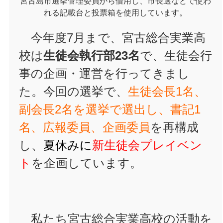
宮古島市選挙管理委員から借用し、市長選などで使わ
れる記載台と投票箱を使用しています。
今年度7月まで、宮古総合実業高
校は
生徒会執行部23名
で、生徒会行
事の企画・運営を行ってきまし
た。今回の選挙で、
生徒会長1名、
副会長2名を選挙で選出し、書記1
名、広報委員、企画委員
を再構成
し、
夏休みに
新生徒会プレイベン
ト
を企画しています。
私たち宮古総合実業高校の活動を