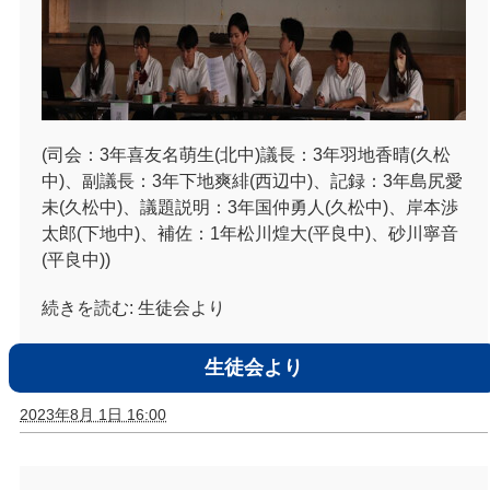
(司会：3年喜友名萌生(北中)議長：3年羽地香晴(久松
中)、副議長：3年下地爽緋(西辺中)、
記録：3年島尻愛
未(久松中)、議題説明：3年国仲勇人(久松中)、岸本渉
太郎(下地中)、補佐：1年松川煌大(平良中)、砂川寧音
(平良中))
続きを読む:
生徒会より
生徒会より
2023年8月 1日 16:00