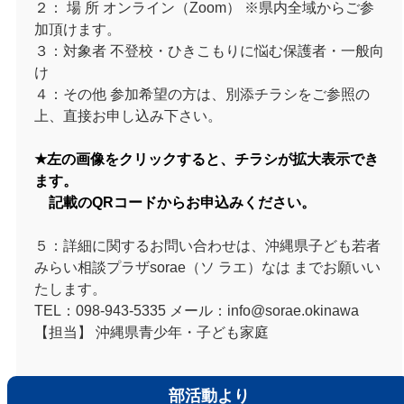
２： 場 所 オンライン（Zoom） ※県内全域からご参
加頂けます。
３：対象者 不登校・ひきこもりに悩む保護者・一般向
け
４：その他 参加希望の方は、別添チラシをご参照の
上、直接お申し込み下さい。
★左の画像をクリックすると、チラシが拡大表示でき
ます。
記載のQRコードからお申込みください。
５：詳細に関するお問い合わせは、沖縄県子ども若者
みらい相談プラザsorae（ソ ラエ）なは までお願いい
たします。
TEL：098-943-5335 メール：info@sorae.okinawa
【担当】 沖縄県青少年・子ども家庭
部活動より