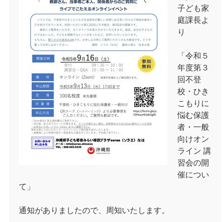
子ども家
庭課長よ
り
「令和５
年度第３
回不登
校・ひき
こもりに
悩む保護
者・一般
向けオン
ライン 講
習会の開
催につい
て」
通知がありましたので、周知いたします。