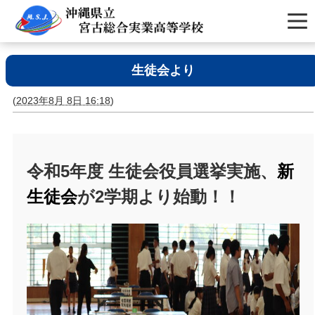
生徒会より
(
2023年8月 8日 16:18
)
令和5年度 生徒会役員選挙実施、
新
生徒会
が2学期より始動！！