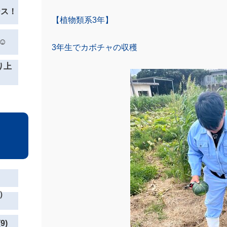
ース！
【植物類系3年】
☺
3年生でカボチャの収穫
り上
）
9)