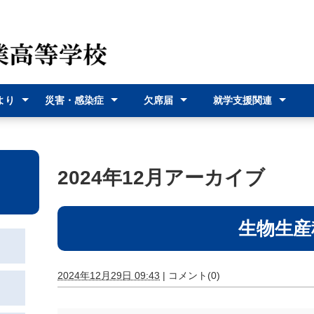
より
災害・感染症
欠席届
就学支援関連
（各種
災害時の対応
感染症に関す
オンライン欠
欠席届利用登
就学支援金
奨学給付金
沖縄県バス通
宮古島市バス
式）
るお知らせ
席届
録
学費支援
通学費支援
2024年12月アーカイブ
生物生産
2024年12月29日 09:43
|
コメント(0)