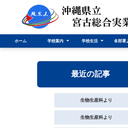
ホーム
学校案内
学校生活
各部署
校長挨拶
学校紹介
学科紹介
行事予定表
学校行事
部活動
事務部
申請様
最近の記事
生物生産科より
生物生産科より