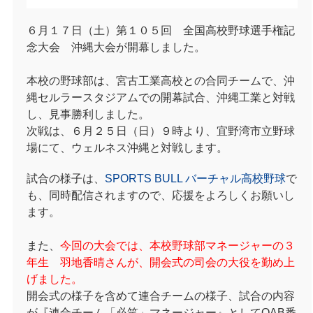
６月１７日（土）第１０５回 全国高校野球選手権記
念大会 沖縄大会が開幕しました。
本校の野球部は、宮古工業高校との合同チームで、沖
縄セルラースタジアムでの開幕試合、沖縄工業と対戦
し、見事勝利しました。
次戦は、６月２５日（日）９時より、宜野湾市立野球
場にて、ウェルネス沖縄と対戦します。
試合の様子は、
SPORTS BULL
バーチャル高校野球
で
も、同時配信されますので、応援をよろしくお願いし
ます。
また、
今回の大会では、本校野球部マネージャーの３
年生 羽地香晴さんが、開会式の司会の大役を勤め上
げました。
開会式の様子を含めて連合チームの様子、試合の内容
が『連合チーム「必笑」マネージャー』としてQAB番