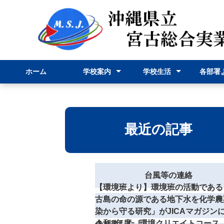
ホーム
学校案内
学校生活
各部署
校長挨拶
学校紹介
学科紹介
行事予定表
学校行事
部活動
事務部
申請様
最近の記事
台風等の連絡
【環境班より】環境班の活動である
古島の命の源である地下水を化学農
染から守る研究」がJICAマガジン
されました！
令和8年度 環境クリエイトコース