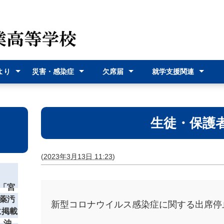
より
災害・感染症
欠席届
就学支援関連
（各種
災害時の対応
感染症に関す
オンライン欠
欠席届利用登
就学支援金
奨学給付金
沖縄県バス通
宮古島市バス
式）
るお知らせ
席届
録
学費支援
通学費支援
生徒・保護
(
2023年3月13日 11:23
)
「宮
薬汚
新型コロナウイルス感染症に関する出席停
に掲載
 沖