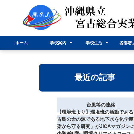
ホーム
学校案内
学校生活
各部署
校長挨拶
学校紹介
学科紹介
行事予定表
学校行事
部活動
事務部
申請様
最近の記事
台風等の連絡
【環境班より】環境班の活動である
古島の命の源である地下水を化学農
染から守る研究」がJICAマガジン
されました！
令和8年度 環境クリエイトコース