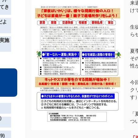
来
てき
け
だよ
生
ら
実施
夏
そ
性
今
ク
す
「
）
つ
9)