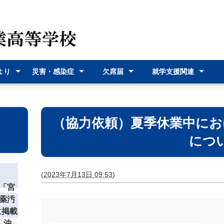
より
災害・感染症
欠席届
就学支援関連
（各種
災害時の対応
感染症に関す
オンライン欠
欠席届利用登
就学支援金
奨学給付金
沖縄県バス通
宮古島市バス
式）
るお知らせ
席届
録
学費支援
通学費支援
（協力依頼）夏季休業中にお
につ
(
2023年7月13日 09:53
)
「宮
薬汚
に掲載
 沖