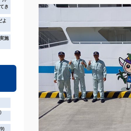
てき
だよ
実施
）
9)