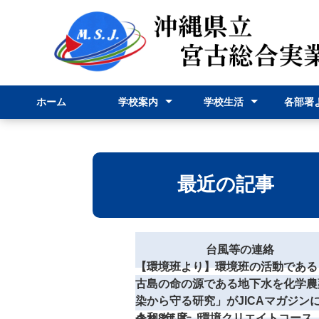
ホーム
学校案内
学校生活
各部署
校長挨拶
学校紹介
学科紹介
行事予定表
学校行事
部活動
事務部
申請様
最近の記事
台風等の連絡
【環境班より】環境班の活動である
古島の命の源である地下水を化学農
染から守る研究」がJICAマガジン
されました！
令和8年度 環境クリエイトコース