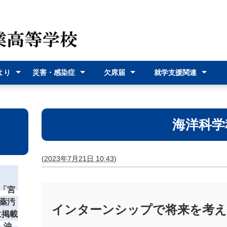
より
災害・感染症
欠席届
就学支援関連
（各種
災害時の対応
感染症に関す
オンライン欠
欠席届利用登
就学支援金
奨学給付金
沖縄県バス通
宮古島市バス
式）
るお知らせ
席届
録
学費支援
通学費支援
海洋科学
(
2023年7月21日 10:43
)
「宮
薬汚
インターンシップで将来を考
に掲載
 沖