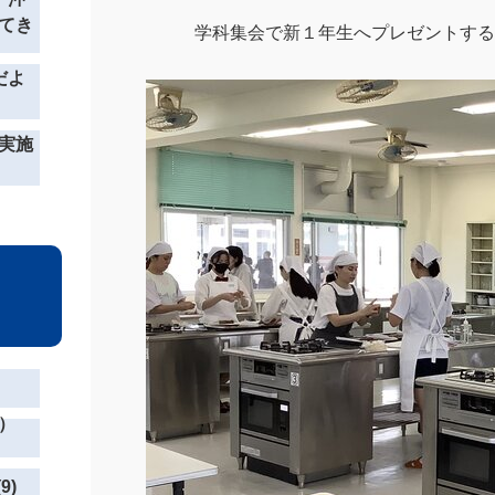
てき
学科集会で新１年生へプレゼントする
だよ
実施
）
9)