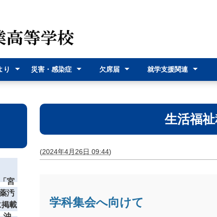
より
災害・感染症
欠席届
就学支援関連
（各種
災害時の対応
感染症に関す
オンライン欠
欠席届利用登
就学支援金
奨学給付金
沖縄県バス通
宮古島市バス
式）
るお知らせ
席届
録
学費支援
通学費支援
生活福祉
(
2024年4月26日 09:44
)
「宮
薬汚
学科集会へ向けて
に掲載
 沖