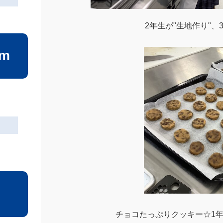
2年生が"生地作り"、
am
チョコたっぷりクッキー☆1