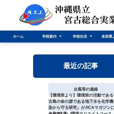
ホーム
学校案内
学校生活
各部署
校長挨拶
学校紹介
学科紹介
行事予定表
学校行事
部活動
事務部
申請様
最近の記事
台風等の連絡
【環境班より】環境班の活動である
古島の命の源である地下水を化学農
染から守る研究」がJICAマガジン
されました！
令和8年度 環境クリエイトコース