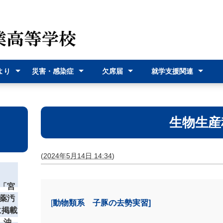
より
災害・感染症
欠席届
就学支援関連
（各種
災害時の対応
感染症に関す
オンライン欠
欠席届利用登
就学支援金
奨学給付金
沖縄県バス通
宮古島市バス
式）
るお知らせ
席届
録
学費支援
通学費支援
生物生産
(
2024年5月14日 14:34
)
「宮
薬汚
[
動物類系 子豚の去勢実習]
に掲載
 沖