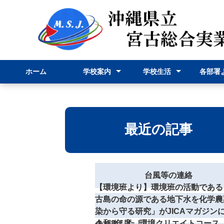
ホーム
学校案内
学校生活
各部署
校長挨拶
学校紹介
学科紹介
行事予定表
学校行事
部活動
事務部
申請様
最近の記事
台風等の連絡
【環境班より】環境班の活動である
古島の命の源である地下水を化学農
染から守る研究」がJICAマガジン
されました！
令和8年度 環境クリエイトコース