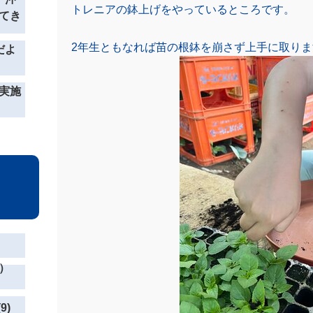
トレニアの鉢上げをやっているところです。
てき
2年生ともなれば苗の根鉢を崩さず上手に取りま
だよ
実施
）
9)