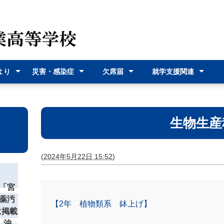
より
災害・感染症
欠席届
就学支援関連
（各種
災害時の対応
感染症に関す
オンライン欠
欠席届利用登
就学支援金
奨学給付金
沖縄県バス通
宮古島市バス
式）
るお知らせ
席届
録
学費支援
通学費支援
生物生産
(
2024年5月22日 15:52
)
「宮
薬汚
【2年 植物類系 鉢上げ】
に掲載
 沖