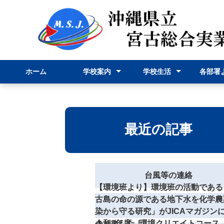
ホーム
学校案内
学校生活
各部署
校長挨拶
学校紹介
学科紹介
行事予定表
学校行事
部活動
事務部
申請様
最近の記事
台風等の連絡
【環境班より】環境班の活動である
古島の命の源である地下水を化学農
染から守る研究」がJICAマガジン
されました！
令和8年度 環境クリエイトコース