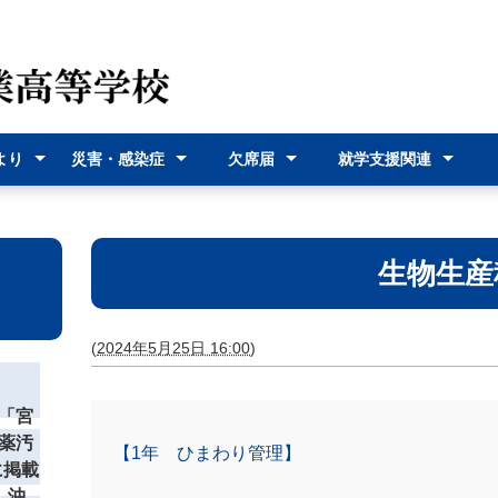
より
災害・感染症
欠席届
就学支援関連
（各種
災害時の対応
感染症に関す
オンライン欠
欠席届利用登
就学支援金
奨学給付金
沖縄県バス通
宮古島市バス
式）
るお知らせ
席届
録
学費支援
通学費支援
生物生産
(
2024年5月25日 16:00
)
「宮
薬汚
【1年 ひまわり管理】
に掲載
 沖