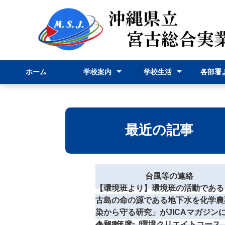
ホーム
学校案内
学校生活
各部署
校長挨拶
学校紹介
学科紹介
行事予定表
学校行事
部活動
事務部
申請様
最近の記事
台風等の連絡
【環境班より】環境班の活動である
古島の命の源である地下水を化学農
染から守る研究」がJICAマガジン
されました！
令和8年度 環境クリエイトコース