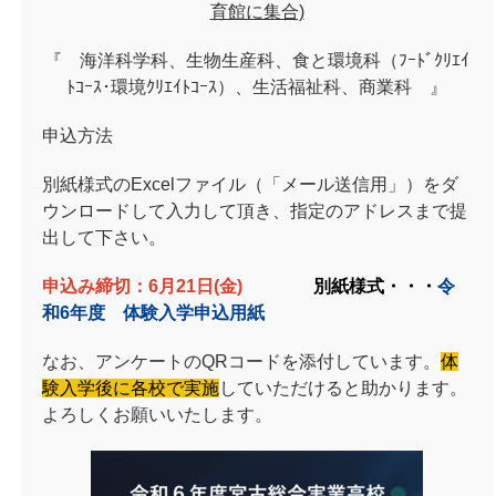
育館に集合)
『 海洋科学科、生物生産科、食と環境科（ﾌｰﾄﾞｸﾘｴｲ
ﾄｺｰｽ･環境ｸﾘｴｲﾄｺｰｽ）、生活福祉科、商業科 』
申込方法
別紙様式の
Excel
ファイル（「メール送信用」）をダ
ウンロードして入力して頂き、指定のアドレスまで提
出して下さい。
申込み締切：6月21日(金)
別紙様式・・・
令
和6年度 体験入学申込用紙
なお、アンケートのQRコードを添付しています。
体
験入学後に各校で実施
していただけると助かります。
よろしくお願いいたします。