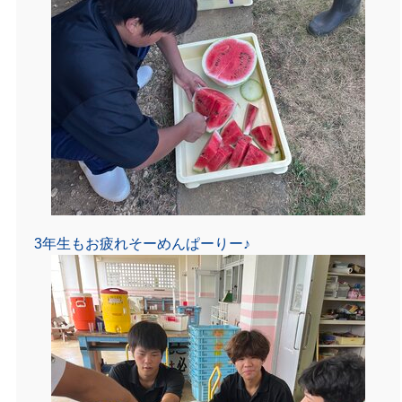
3年生もお疲れそーめんぱーりー♪