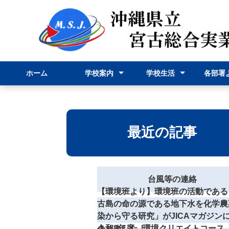
ホーム
学校案内
学校生活
各部署
校長挨拶
学校紹介
学科紹介
行事予定表
学校行事
部活動
事務部
申請様
最近の記事
台風等の連絡
【環境班より】環境班の活動である
古島の命の源である地下水を化学農
染から守る研究」がJICAマガジン
されました！
令和8年度 環境クリエイトコース