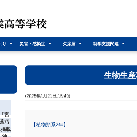
より
災害・感染症
欠席届
就学支援関連
（各種
災害時の対応
感染症に関す
オンライン欠
欠席届利用登
就学支援金
奨学給付金
沖縄県バス通
宮古島市バス
式）
るお知らせ
席届
録
学費支援
通学費支援
生物生産
(
2025年1月21日 15:49
)
「宮
薬汚
【植物類系2年】
に掲載
 沖