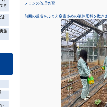
メロンの管理実習
てき
前回の反省をふまえ窒素多めの液体肥料を撒き
だよ
実施
）
9)