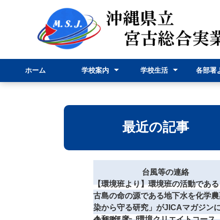
ホーム
学校案内
学校生活
各部署
校長挨拶
学校紹介
学科紹介
行事予定表
学校行事
部活動
事務部
申請様
最近の記事
台風等の連絡
【環境班より】環境班の活動である
古島の命の源である地下水を化学農
染から守る研究」がJICAマガジン
されました！
令和8年度 環境クリエイトコース