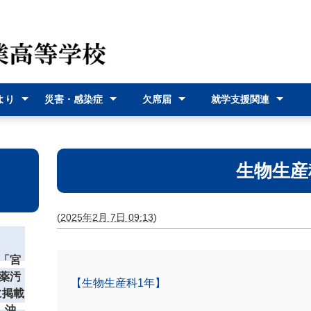
より
災害・感染症
欠席届
就学支援関連
（各種
災害時の対応
感染症に関す
オンライン欠
欠席届利用登
就学支援金
奨学給付金
沖縄県バス通
宮古島市バス
式）
るお知らせ
席届
録
学費支援
通学費支援
生物生産
(
2025年2月 7日 09:13
)
「宮
薬汚
【生物生産科1年】
に掲載
 沖