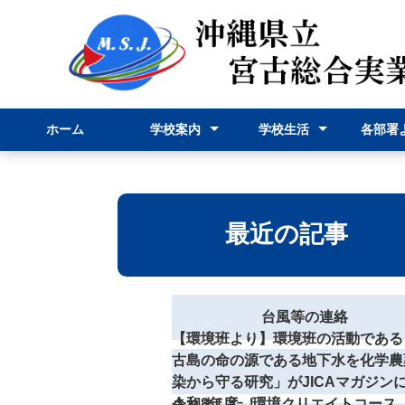
ホーム
学校案内
学校生活
各部署
校長挨拶
学校紹介
学科紹介
行事予定表
学校行事
部活動
事務部
申請様
最近の記事
台風等の連絡
【環境班より】環境班の活動である
古島の命の源である地下水を化学農
染から守る研究」がJICAマガジン
されました！
令和8年度 環境クリエイトコース