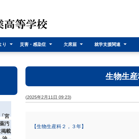
より
災害・感染症
欠席届
就学支援関連
（各種
災害時の対応
感染症に関す
オンライン欠
欠席届利用登
就学支援金
奨学給付金
沖縄県バス通
宮古島市バス
式）
るお知らせ
席届
録
学費支援
通学費支援
生物生産
(
2025年2月11日 09:23
)
「宮
薬汚
【生物生産科２，３年】
に掲載
 沖