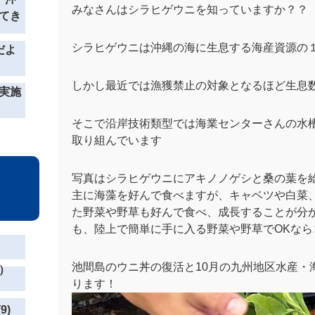
みなさんはシラヒゲウニを知っていますか？？
てき
シラヒゲウニは沖縄の海に生息する海産資源の
だよ
しかし最近では漁獲禁止の対象となるほど生息
実施
そこで沿岸技術類型では海業センターさんの水
取り組んでいます
写真はシラヒゲウニにアキノノゲシと桑の葉を
主に海藻を好んで食べますが、キャベツや白菜
た野菜や野草も好んで食べ、成長することが分
も、陸上で簡単に手に入る野菜や野草でOKなら
池間島のウニ丼の復活と
10
月の九州地区水産・
）
ります！
9)