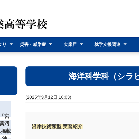
より
災害・感染症
欠席届
就学支援関連
（各種
災害時の対応
感染症に関す
オンライン欠
欠席届利用登
就学支援金
奨学給付金
沖縄県バス通
宮古島市バス
式）
るお知らせ
席届
録
学費支援
通学費支援
海洋科学科（シラ
(
2025年9月12日 16:03
)
「宮
薬汚
沿岸技術類型 実習紹介
に掲載
 沖