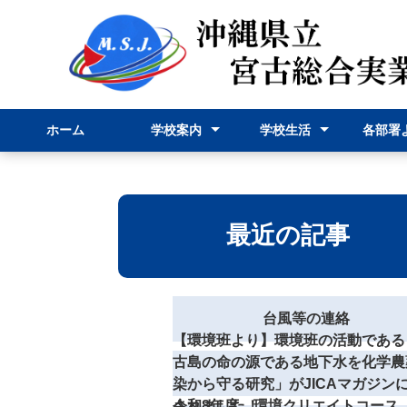
ホーム
学校案内
学校生活
各部署
校長挨拶
学校紹介
学科紹介
行事予定表
学校行事
部活動
事務部
申請様
最近の記事
台風等の連絡
【環境班より】環境班の活動である
古島の命の源である地下水を化学農
染から守る研究」がJICAマガジン
されました！
令和8年度 環境クリエイトコース