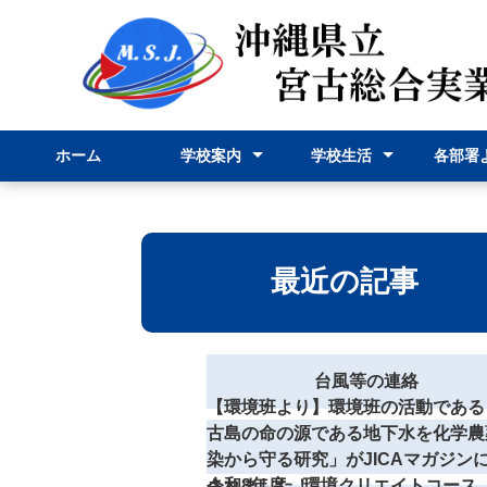
ホーム
学校案内
学校生活
各部署
校長挨拶
学校紹介
学科紹介
行事予定表
学校行事
部活動
事務部
申請様
最近の記事
台風等の連絡
【環境班より】環境班の活動である
古島の命の源である地下水を化学農
染から守る研究」がJICAマガジン
されました！
令和8年度 環境クリエイトコース