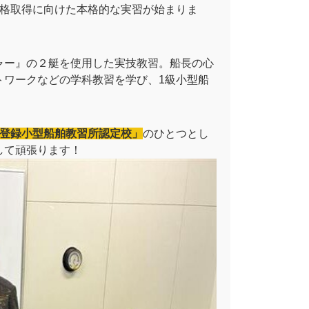
資格取得に向けた本格的な実習が始まりま
ャー』の２艇を使用した実技教習。船長の心
トワークなどの学科教習を学び、1級小型船
「登録小型船舶教習所認定校」
のひとつとし
して頑張ります！