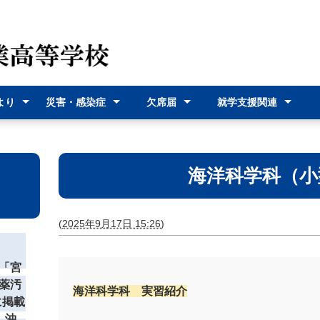
より
災害・感染症
欠席届
就学支援関連
（各種
災害時の対応
感染症に関す
オンライン欠
欠席届利用登
就学支援金
奨学給付金
沖縄県バス通
宮古島市バス
式）
るお知らせ
席届
録
学費支援
通学費支援
海洋科学科（小
(
2025年9月17日 15:26
)
「宮
薬汚
海洋科学科 実習紹介
に掲載
 沖