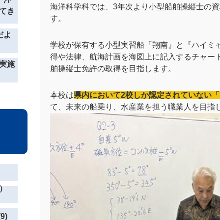
海洋科学科では、3年次より小型船舶操縦士の
てき
す。
だよ
学校が保有する小型実習船『翔南』と『ハイミ
得や法律、航海計画を海図上に記入するチャー
実施
舶操縦士免許の取得を目指します。
本校は
県内において2校しか認定されていない
て、未来の船乗り、水産業を担う職業人を目指
）
9)