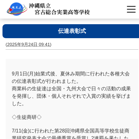
伝達表彰式
(
2025年9月24日 09:41
)
9月1日(月)始業式後、夏休み期間に行われた各種大会
の伝達表彰式が行われました。
商業科の生徒達は全国・九州大会で日々の活動の成果
を発揮し、団体・個人それぞれで入賞の実績を挙げま
した。
◇生徒商研◇
7/11(
金)に行われた第
28
回沖縄県全国高等学校生徒商
業研究発表大会で最優秀賞を受賞し
2
連覇を果たした