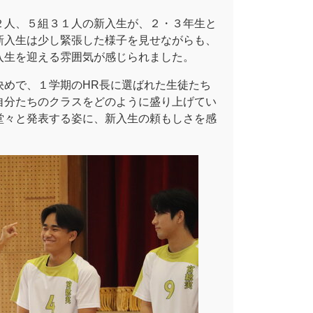
２人、５組３１人の新入生が、２・３年生と
新入生は少し緊張した様子を見せながらも、
入生を迎える雰囲気が感じられました。
決めで、１学期のHR長に選ばれた生徒たち
自分たちのクラスをどのように盛り上げてい
堂々と発表する姿に、新入生の頼もしさを感