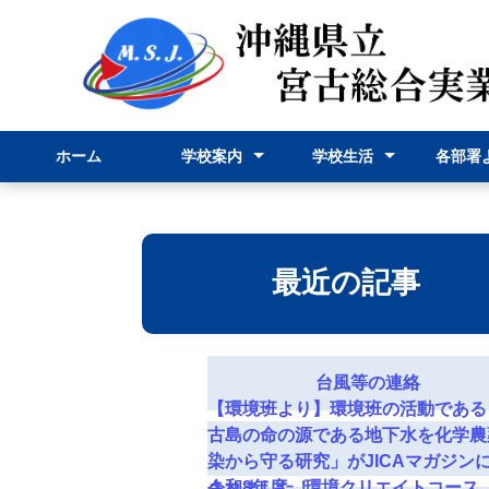
ホーム
学校案内
学校生活
各部署
校長挨拶
学校紹介
学科紹介
行事予定表
学校行事
部活動
事務部
申請様
最近の記事
台風等の連絡
【環境班より】環境班の活動である
古島の命の源である地下水を化学農
染から守る研究」がJICAマガジン
されました！
令和8年度 環境クリエイトコース