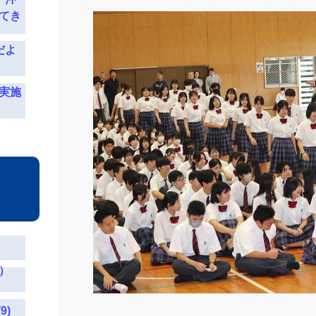
てき
だよ
実施
）
9)