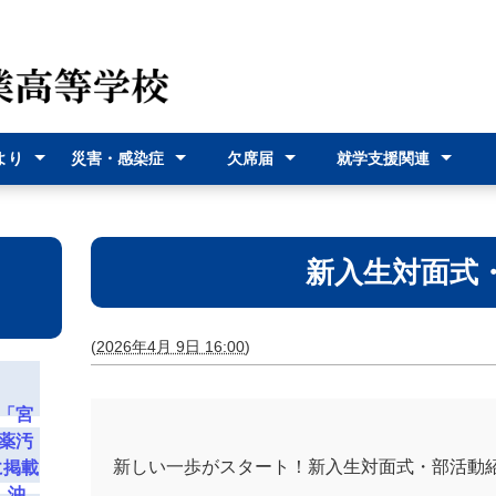
より
災害・感染症
欠席届
就学支援関連
（各種
災害時の対応
感染症に関す
オンライン欠
欠席届利用登
就学支援金
奨学給付金
沖縄県バス通
宮古島市バス
式）
るお知らせ
席届
録
学費支援
通学費支援
新入生対面式
(
2026年4月 9日 16:00
)
「宮
薬汚
新しい一歩がスタート！新入生対面式・部活動
に掲載
 沖