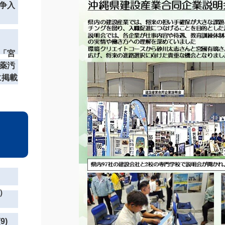
争入
「宮
薬汚
に掲載
）
9)