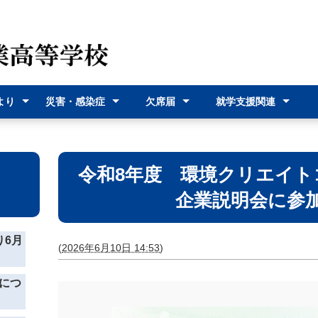
より
災害・感染症
欠席届
就学支援関連
（各種
災害時の対応
感染症に関す
オンライン欠
欠席届利用登
就学支援金
奨学給付金
沖縄県バス通
宮古島市バス
式）
るお知らせ
席届
録
学費支援
通学費支援
令和8年度 環境クリエイト
企業説明会に参
り6月
(
2026年6月10日 14:53
)
につ