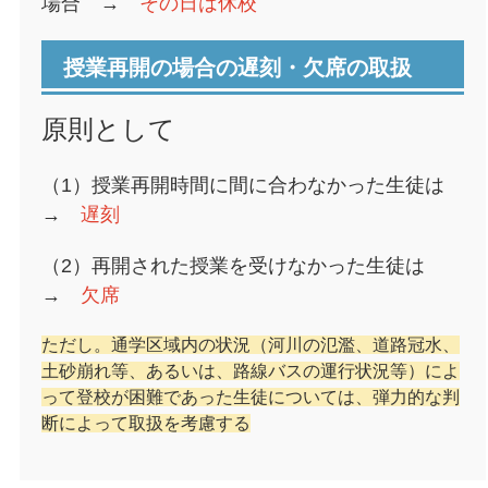
場合 →
その日は休校
授業再開の場合の遅刻・欠席の取扱
原則として
（1）授業再開時間に間に合わなかった生徒は
→
遅刻
（2）再開された授業を受けなかった生徒は
→
欠席
ただし。通学区域内の状況（河川の氾濫、道路冠水、
土砂崩れ等、あるいは、路線バスの運行状況等）によ
って登校が困難であった生徒については、弾力的な判
断によって取扱を考慮する