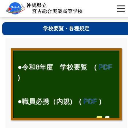
学校要覧・各種規定
●令和8年度 学校要覧 (
PDF
)
●職員必携（内規) (
PDF
)